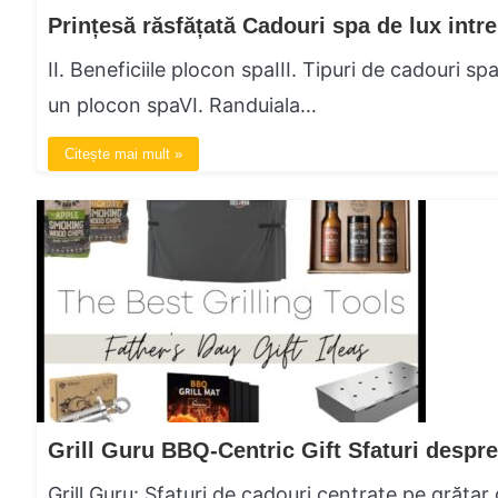
II. Beneficiile plocon spaIII. Tipuri de cadouri 
un plocon spaVI. Randuiala…
Citește mai mult »
Grill Guru: Sfaturi de cadouri centrate pe grăt