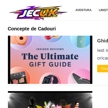
Jecuk.com
AVENTURA
LINIŞ
Concepte de Cadouri
Ghid
Iest 
orica
Citeș