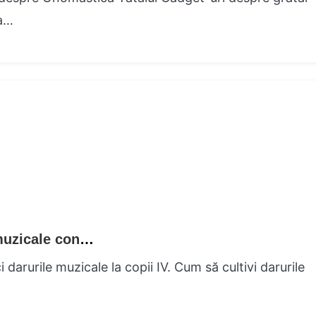
la…
Armonia armonică Un sfetnic de cadouri muzicale contra Madam Melodioasă
i darurile muzicale la copii IV. Cum să cultivi darurile