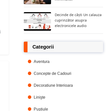
Decinde de căști Un calauza
cuprinzător asupra
electronicele audio
i
Categorii
Aventura
Concepte de Cadouri
Decoratiune Interioara
Linişte
Puştiule