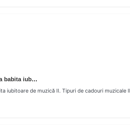
Momente muzicale Cadouri melodice supra babita iubitoare de muzică
iubitoare de muzică II. Tipuri de cadouri muzicale II