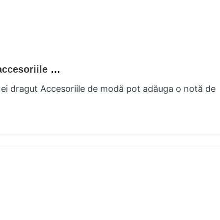
Esec Charm Ghidul unei fashioniste spre accesoriile perfecte
 ei dragut Accesoriile de modă pot adăuga o notă de