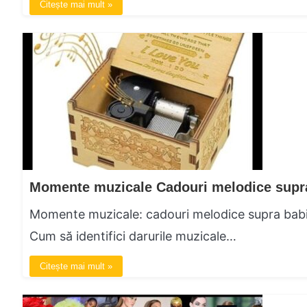
Citește mai mult »
Momente muzicale: cadouri melodice supra babita 
Cum să identifici darurile muzicale…
Citește mai mult »