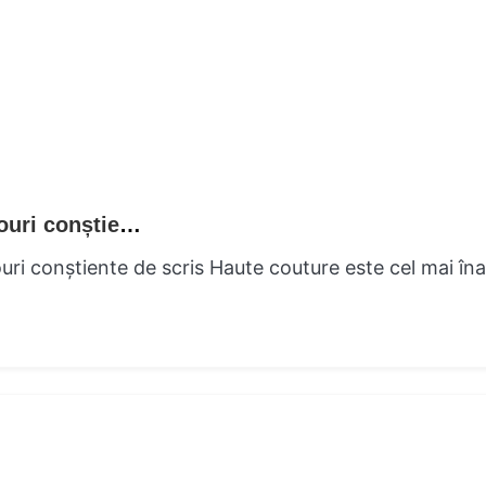
Cautări la modă Haute Couture contra cadouri conștiente de scris
ri conștiente de scris Haute couture este cel mai îna