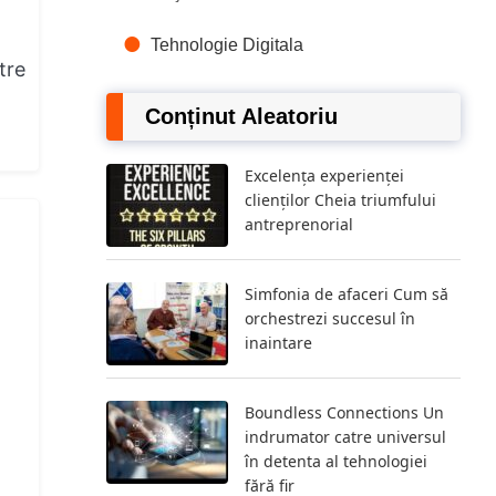
Tehnologie Digitala
tre
Conținut Aleatoriu
Excelența experienței
clienților Cheia triumfului
antreprenorial
Simfonia de afaceri Cum să
orchestrezi succesul în
inaintare
Boundless Connections Un
indrumator catre universul
în detenta al tehnologiei
fără fir