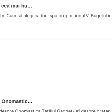
Prințesă răsfățată Cadouri spa de lux intre cea mai bună îngrijire de sine
spaIV. Cum să alegi cadoul spa proportionatV. Bugetul in
Grill Guru BBQ-Centric Gift Sfaturi despre Onomastica Tatălui
ar despre Onomastica Tatălui Gadget-uri despre grătar