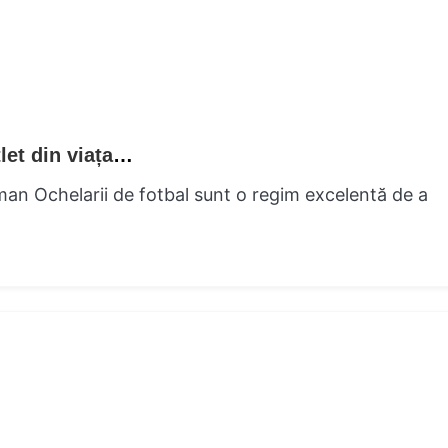
Vedere sportsman Pregătește-l pe micul atlet din viața ta
man Ochelarii de fotbal sunt o regim excelentă de a