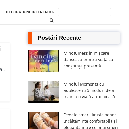
DECORATIUNE INTERIOARA
Postări Recente
j
Mindfulness în mișcare
dansează printru viață cu
conștiința prezentă
la…
Mindful Moments cu
adolescenți 5 moduri de a
inainta o viață armonioasă
Degete smeri, liniste adanc
Încălțăminte confortabilă și
elegantă intre cei mai smeri