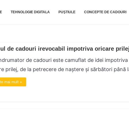
TE
TEHNOLOGIE DIGITALA
PUŞTIULE
CONCEPTE DE CADOURI
ul de cadouri irevocabil impotriva oricare prile
indrumator de cadouri este camuflat de idei impotriva
re prilej, de la petrecere de naștere și sărbători până 
te mai mult »