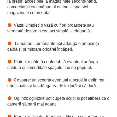
la prețuri accesibile la magazinele second-hand,
comercianții cu amănuntul online și spalatel
magazinele cu un dolar.
Vaze: Umpleți o vază cu flori proaspete sau
verdeață despre o contact simplă și elegantă.
Lumânări: Lumânările pot adăuga o ambianță
caldă și primitoare oricărei încăperi.
Platuri: o pătură confortabilă eventual adăuga
căldură și comoditate spațiului tău de populat.
Covoare: un scoarta eventual a ocroti la definirea
unui spațiu și la adăugarea de textură și căldură.
Oglinzi: oglinzile pot cugeta sclipi și pot elibera ca o
cameră să pară mai adanc.
Plante artificiale: Plantele artificiale pot adăuga o