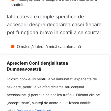
spațiului.
Iată câteva exemple specifice de
accesorii despre decorarea casei fiecare
pot funcționa bravo în spații a se scurta:
O măsuță laterală mică sau otomană
O lampă de vatra cu o bază subțire
Apreciem Confidențialitatea
Dumneavoastră
Un balot de cărți sau reviste
Folosim cookie-uri pentru a vă îmbunătăți experiența de
O vază cu flori
navigare, pentru a vă oferi reclame sau conținut
O mică piesă de artă
personalizat și pentru a ne analiza traficul. Făcând clic pe
„Accept toate”, sunteți de acord cu utilizarea cookie-
Cu puțină creativitate, poți găsi accesorii
urilor.
Politica de Cookie-uri