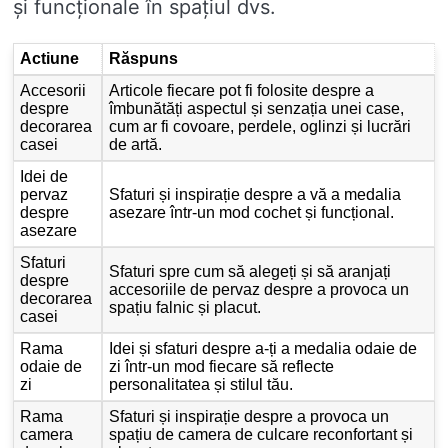
și funcționale în spațiul dvs.
Actiune
Răspuns
Accesorii
Articole fiecare pot fi folosite despre a
despre
îmbunătăți aspectul și senzația unei case,
decorarea
cum ar fi covoare, perdele, oglinzi și lucrări
casei
de artă.
Idei de
pervaz
Sfaturi și inspirație despre a vă a medalia
despre
asezare într-un mod cochet și funcțional.
asezare
Sfaturi
Sfaturi spre cum să alegeți și să aranjați
despre
accesoriile de pervaz despre a provoca un
decorarea
spațiu falnic și placut.
casei
Rama
Idei și sfaturi despre a-ți a medalia odaie de
odaie de
zi într-un mod fiecare să reflecte
zi
personalitatea și stilul tău.
Rama
Sfaturi și inspirație despre a provoca un
camera
spațiu de camera de culcare reconfortant și