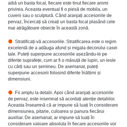
aibă un basta focal, fiecare este tinut fiecare aromi
privirea. Aceasta eventual fi o piesă de mobila, un
cuveni sau o sculptură. Când aranjați accesoriile de
pervaz, încercați să creați un basta focal plasând cele
mai atrăgătoare obiecte în această zonă.
Stratificați-vă accesoriile. Stratificarea este o regim
excelentă de a adăuga afund și migala decorului casei
tale. Puteți superpune accesoriile așezându-le pe
diferite suprafețe, cum ar fi o măsuță de lupin, un iesle
cu cărți sau un șemineu. De asemanat, puteți
superpune accesorii folosind diferite înălțimi și
dimensiuni.
Fii amplu la detalii. Apoi când aranjați accesoriile
de pervaz, este insemnat să acordați atenție detaliilor.
Aceasta înseamnă că ar impune să luați în considerare
dimensiunea, pitarie, culoarea și panura fiecărui
auxiliar. De asemanat, ar impune să luați în
considerare valoare absoluta în fiecare accesoriile vor