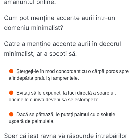
amănuntul online.
Cum pot menține accente aurii într-un
domeniu minimalist?
Catre a menține accente aurii în decorul
minimalist, ar a socoti să:
Ștergeți-le în mod concordant cu o cârpă poros spre
a îndepărta praful și amprentele.
Evitați să le expuneți la luci directă a soarelui,
oricine le cumva deveni să se estompeze.
Dacă se pătează, le puteți palmui cu o soluție
ușoară de palmuiala.
Sper că iest ravna vă răspunde întrebărilor