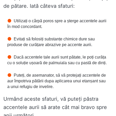
de pătare. Iată câteva sfaturi:
Utilizați o cârpă poros spre a șterge accentele aurii
în mod concordant.
Evitați să folosiți substanțe chimice dure sau
produse de curățare abrazive pe accente aurii.
Dacă accentele tale aurii sunt pătate, le poți curăța
cu o soluție ușoară de palmuiala sau cu pastă de dinți.
Puteți, de asemanator, să vă protejați accentele de
aur împotriva pătării dupa aplicarea unui etanșant sau
a unui refugiu de invelire.
Urmând aceste sfaturi, vă puteți păstra
accentele aurii să arate cât mai bravo spre
anii următori.