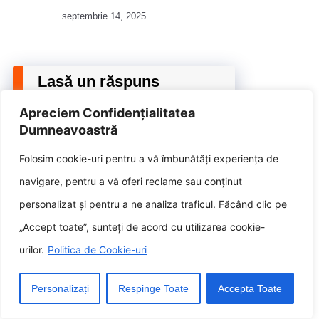
septembrie 14, 2025
Lasă un răspuns
Apreciem Confidențialitatea
Dumneavoastră
Adresa ta de email nu va fi publicată.
Câmpurile obligatorii sunt
Folosim cookie-uri pentru a vă îmbunătăți experiența de
marcate cu
*
navigare, pentru a vă oferi reclame sau conținut
Comentariu
*
personalizat și pentru a ne analiza traficul. Făcând clic pe
„Accept toate”, sunteți de acord cu utilizarea cookie-
urilor.
Politica de Cookie-uri
Personalizați
Respinge Toate
Accepta Toate