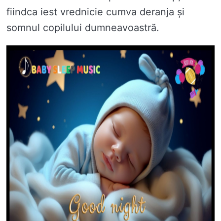
fiindca iest vrednicie cumva deranja și
somnul copilului dumneavoastră.