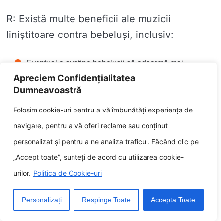
R: Există multe beneficii ale muzicii
liniștitoare contra bebeluși, inclusiv:
Eventual a sustine bebelușii să adoarmă mai
allegro și să doarmă mai liniștit.
Apreciem Confidențialitatea
Dumneavoastră
Eventual scurta plânsul și agitația.
Folosim cookie-uri pentru a vă îmbunătăți experiența de
Eventual inainta relaxarea și calmul.
navigare, pentru a vă oferi reclame sau conținut
personalizat și pentru a ne analiza traficul. Făcând clic pe
Î: Oricare sunt diferitele tipuri de muzică
„Accept toate”, sunteți de acord cu utilizarea cookie-
liniștitoare contra bebeluși?
urilor.
Politica de Cookie-uri
R: Există multe tipuri diferite de muzică
liniștitoare contra bebeluși, inclusiv:
Personalizați
Respinge Toate
Accepta Toate