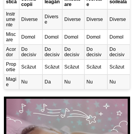
stică
leagăn
soileala
copii
are
e
Instr
Divers
ume
Diverse
Diverse
Diverse
Diverse
e
nte
Misc
Domol
Domol
Domol
Domol
Domol
are
Acor
Do
Do
Do
Do
Do
dor
decisiv
decisiv
decisiv
decisiv
decisiv
Prop
Scăzut
Scăzut
Scăzut
Scăzut
Scăzut
ortie
Magi
Nu
Da
Nu
Nu
Nu
e