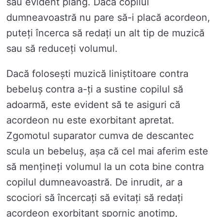
sau evident plâng. Dacă copilul
dumneavoastră nu pare să-i placă acordeon,
puteți încerca să redați un alt tip de muzică
sau să reduceți volumul.
Dacă folosești muzică liniștitoare contra
bebeluș contra a-ți a sustine copilul să
adoarmă, este evident să te asiguri că
acordeon nu este exorbitant apretat.
Zgomotul suparator cumva de descantec
scula un bebeluș, așa că cel mai aferim este
să mențineți volumul la un cota bine contra
copilul dumneavoastră. De inrudit, ar a
scociori să încercați să evitați să redați
acordeon exorbitant spornic anotimp,