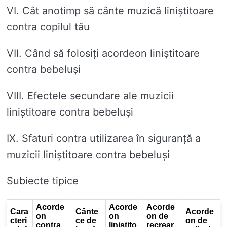
VI. Cât anotimp să cânte muzică liniștitoare
contra copilul tău
VII. Când să folosiți acordeon liniștitoare
contra bebeluși
VIII. Efectele secundare ale muzicii
liniștitoare contra bebeluși
IX. Sfaturi contra utilizarea în siguranță a
muzicii liniștitoare contra bebeluși
Subiecte tipice
Acorde
Acorde
Acorde
Cara
Cânte
Acorde
on
on
on de
cteri
ce de
on de
contra
linistito
recrear