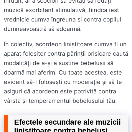
inrudit, ar a scociori să evitați să redați
muzică exorbitant stimulativă, fiindca iest
vrednicie cumva îngreuna și contra copilul
dumneavoastră să adoarmă.
În colectiv, acordeon liniștitoare cumva fi un
aparat folositor contra părinții orisicare caută
modalități de a-și a sustine bebelușii să
doarmă mai aferim. Cu toate acestea, este
evident să-l folosești cu moderație și să te
asiguri că acordeon este potrivită contra
vârsta și temperamentul bebelușului tău.
Efectele secundare ale muzicii
liniștitoare contra bebeluși