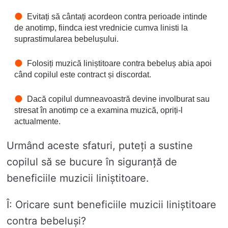
Evitați să cântați acordeon contra perioade intinde
de anotimp, fiindca iest vrednicie cumva linisti la
suprastimularea bebelușului.
Folosiți muzică liniștitoare contra bebeluș abia apoi
când copilul este contract și discordat.
Dacă copilul dumneavoastră devine involburat sau
stresat în anotimp ce a examina muzică, opriți-l
actualmente.
Urmând aceste sfaturi, puteți a sustine
copilul să se bucure în siguranță de
beneficiile muzicii liniștitoare.
Î: Oricare sunt beneficiile muzicii liniștitoare
contra bebeluși?