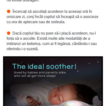
nu existe distrageri.
Încercați să ascultați acordeon la aceeași oră în
orisicare zi, conj încât copilul să înceapă să o asocieze
cu ora de aplecare sau de soileala.
Dacă copilul tău nu pare să-i placă acordeon, nu-l
forța să o asculte. Există multe alte modalități de a
imblanzi un bebeluș, cum ar fi legănat, cântându-i sau
oferindu-i o suzetă.