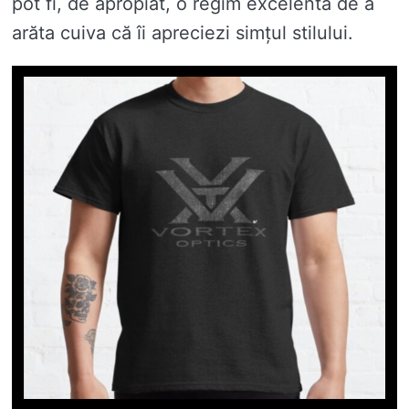
pot fi, de apropiat, o regim excelentă de a
arăta cuiva că îi apreciezi simțul stilului.