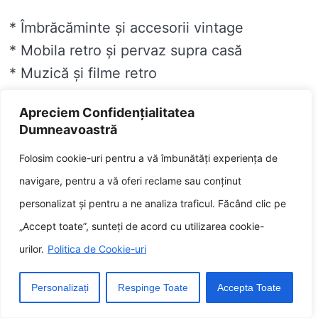
* Îmbrăcăminte și accesorii vintage
* Mobila retro și pervaz supra casă
* Muzică și filme retro
* Jocuri și jucării retro
Apreciem Confidențialitatea
* Cărți și reviste retro
Dumneavoastră
* Mâncare și băuturi retro
Folosim cookie-uri pentru a vă îmbunătăți experiența de
Î: Cum aleg cadoul retro simetric?
navigare, pentru a vă oferi reclame sau conținut
personalizat și pentru a ne analiza traficul. Făcând clic pe
R: Apoi când alegeți un pesches retro, este
„Accept toate”, sunteți de acord cu utilizarea cookie-
considerabil să luați în considerare
urilor.
Politica de Cookie-uri
interesele și personalitatea destinatarului.
Dacă destinatarul este un fan al unei
Personalizați
Respinge Toate
Accepta Toate
anumite epoci sau plumb, puteți a hotari un