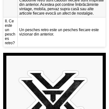
Cadourile retro sunt cadouri fiecare sunt inspirate
din anterior. Acestea pot contine îmbrăcăminte
vintage, mobila, pervaz supra casă sau alte
articole fiecare evocă un afect de nostalgie.
II. Ce
este
un
Un pesches retro este un pesches fiecare este
pesch
vizionar din anterior.
es
retro?