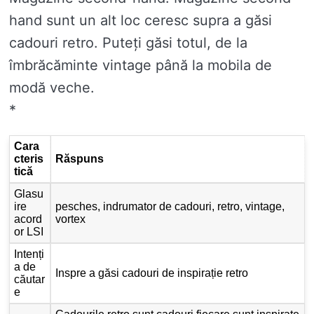
hand sunt un alt loc ceresc supra a găsi
cadouri retro. Puteți găsi totul, de la
îmbrăcăminte vintage până la mobila de
modă veche.
*
Cara
cteris
Răspuns
tică
Glasu
ire
pesches, indrumator de cadouri, retro, vintage,
acord
vortex
or LSI
Intenți
a de
Inspre a găsi cadouri de inspirație retro
căutar
e