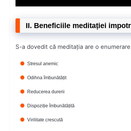
II. Beneficiile meditației impot
S-a dovedit că meditația are o enumerare d
Stresul anemic
Odihna îmbunătățit
Reducerea durerii
Dispoziție îmbunătățită
Virilitate crescută