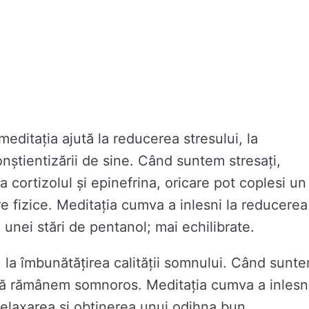
editația ajută la reducerea stresului, la
onștientizării de sine. Când suntem stresați,
cortizolul și epinefrina, oricare pot coplesi un
e fizice. Meditația cumva a inlesni la reducerea
unei stări de pentanol; mai echilibrate.
 la îmbunătățirea calității somnului. Când sunt
 să rămânem somnoros. Meditația cumva a inlesn
d relaxarea și obținerea unui odihna bun.