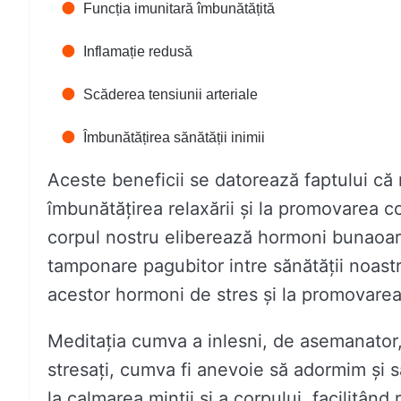
Funcția imunitară îmbunătățită
Inflamație redusă
Scăderea tensiunii arteriale
Îmbunătățirea sănătății inimii
Aceste beneficii se datorează faptului că m
îmbunătățirea relaxării și la promovarea c
corpul nostru eliberează hormoni bunaoara 
tamponare pagubitor intre sănătății noastr
acestor hormoni de stres și la promovarea 
Meditația cumva a inlesni, de asemanator,
stresați, cumva fi anevoie să adormim și
la calmarea minții și a corpului, facilitân