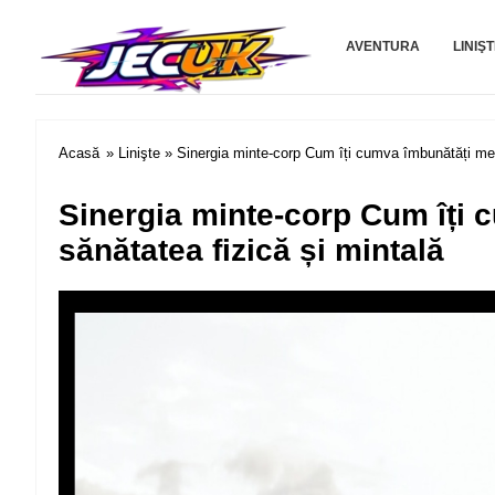
Jecuk.com
AVENTURA
LINIŞ
Acasă
»
Linişte
» Sinergia minte-corp Cum îți cumva îmbunătăți medi
Sinergia minte-corp Cum îți 
sănătatea fizică și mintală