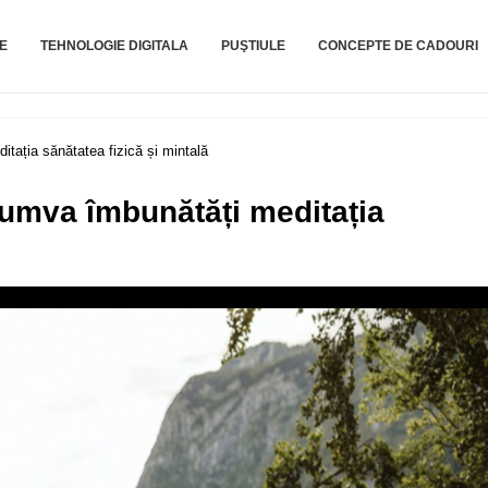
TE
TEHNOLOGIE DIGITALA
PUŞTIULE
CONCEPTE DE CADOURI
tația sănătatea fizică și mintală
cumva îmbunătăți meditația