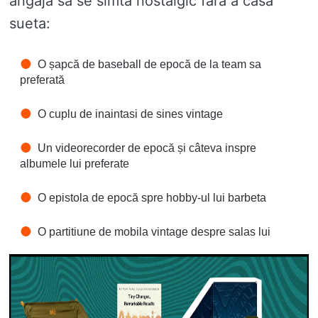
angaja să se simtă nostalgic fără a casa
sueta:
O șapcă de baseball de epocă de la team sa
preferată
O cuplu de inaintasi de sines vintage
Un videorecorder de epocă și câteva inspre
albumele lui preferate
O epistola de epocă spre hobby-ul lui barbeta
O partitiune de mobila vintage despre salas lui