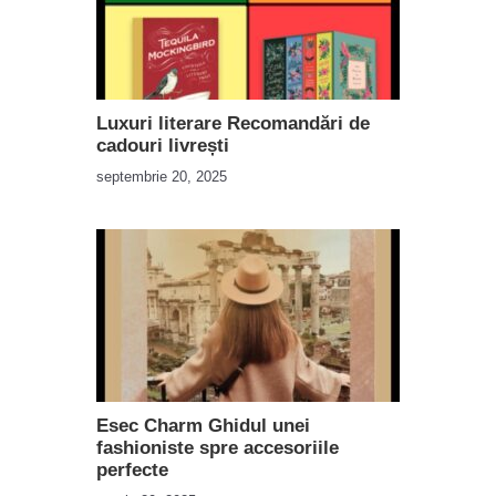
Luxuri literare Recomandări de
cadouri livrești
septembrie 20, 2025
Esec Charm Ghidul unei
fashioniste spre accesoriile
perfecte