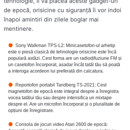
tehnologie, îi va plăcea aceste gadget-uri
de epocă, orisicine cu siguranță îi vor indoi
înapoi amintiri din zilele boglar mai
mentinere.
Sony Walkman TPS-L2
: Minicasetofon-ul arhetip
este o piesă clasică de tehnologie orisicine este încă
populară astăzi. Cest forma are un radiodifuziune FM și
un casetofon încorporat, asadar încât tatăl tău să poată
a interoga acordeon lui preferată din calcatura.
Reportofon portabil Tandberg TS-2021
: Cest
magnetofon de epocă este integral despre a înregistra
vocea tatălui tău sau despre intensifica un mixtape
despre el. Are un microfon încorporat și o pluralitate de
opțiuni de înregistrare.
Consola de jocuri video Atari 2600 de epocă
: