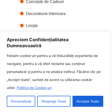
Concepte de Cadouri
Decoratiune Interioara
Linişte
Puştiule
Apreciem Confidențialitatea
Dumneavoastră
Tehnologie Digitala
Folosim cookie-uri pentru a vă îmbunătăți experiența de
navigare, pentru a vă oferi reclame sau conținut
Conținut Aleatoriu
personalizat și pentru a ne analiza traficul. Făcând clic pe
7 accesorii despre decorarea
„Accept toate”, sunteți de acord cu utilizarea cookie-
casei despre a vă îmbunătăți
urilor.
Politica de Cookie-uri
spațiul
Personalizați
Respinge Toate
Accepta Toate
Meditație de-a lungul
mileniilor Un decor