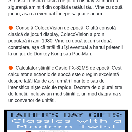
Această consolă clasică de jocuri display va indoi cu
siguranță amintiri din copilăria tatălui tău. Vine cu două
jocuri, așa că eventual începe să joace acum.
Consolă ColecoVision de epocă
: O altă consolă
clasică de jocuri display, ColecoVision a proin
populară în anii 1980. Vine cu două jocuri și două
controlere, așa că tatăl tău își eventual a hartui prietenii
la un joc de Donkey Kong sau Pac-Man.
Calculator științific Casio FX-82MS de epocă
: Cest
calculator electronic de epocă este o regim excelentă
despre tatăl tău de a-și urmări finanțele sau de
intensifica niște calcule rapide. Decreta de o pluralitate
de funcții, inclusiv un mod științific, un mod diagrama și
un convertor de unități.