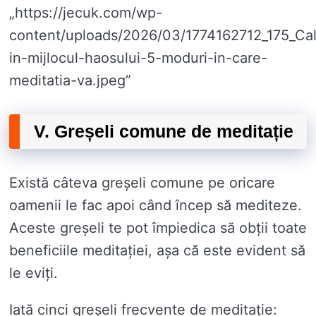
„https://jecuk.com/wp-
content/uploads/2026/03/1774162712_175_Ca
in-mijlocul-haosului-5-moduri-in-care-
meditatia-va.jpeg”
V. Greșeli comune de meditație
Există câteva greșeli comune pe oricare
oamenii le fac apoi când încep să mediteze.
Aceste greșeli te pot împiedica să obții toate
beneficiile meditației, așa că este evident să
le eviți.
Iată cinci greșeli frecvente de meditație: