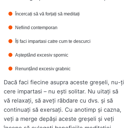
Încercați să vă forțați să meditați
Nefiind contemporan
Îți faci impartasi catre cum te descurci
Așteptând excesiv spornic
Renunțând excesiv grabnic
Dacă faci fiecine asupra aceste greșeli, nu-ți
cere impartasi – nu ești solitar. Nu uitați să
vă relaxați, să aveți răbdare cu dvs. și să
continuați să exersați. Cu anotimp și cazna,
veți a merge depăși aceste greșeli și veți