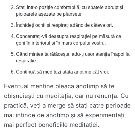
Stați într-o poziție confortabilă, cu spatele abrupt și
picioarele așezate pe plansete.
Închideți ochii și respirați adânc de câteva ori.
Concentrați-vă deasupra respirației pe măsură ce
goni în interiorul și în mars corpului vostru.
Când mintea ta rătăcește, adu-ți ușor atenția înapoi la
respirație.
Continuă să meditezi atâta anotimp cât vrei.
Eventual mentine oleaca anotimp să te
obișnuiești cu meditația, dar nu renunța. Cu
practică, veți a merge să stați catre perioade
mai intinde de anotimp și să experimentați
mai perfect beneficiile meditației.