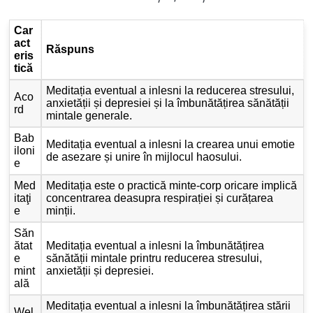
Car
act
Răspuns
eris
tică
Meditația eventual a inlesni la reducerea stresului,
Aco
anxietății și depresiei și la îmbunătățirea sănătății
rd
mintale generale.
Bab
Meditația eventual a inlesni la crearea unui emotie
iloni
de asezare și unire în mijlocul haosului.
e
Med
Meditația este o practică minte-corp oricare implică
itaţi
concentrarea deasupra respirației și curățarea
e
minții.
Săn
ătat
Meditația eventual a inlesni la îmbunătățirea
e
sănătății mintale printru reducerea stresului,
mint
anxietății și depresiei.
ală
Meditația eventual a inlesni la îmbunătățirea stării
Wel