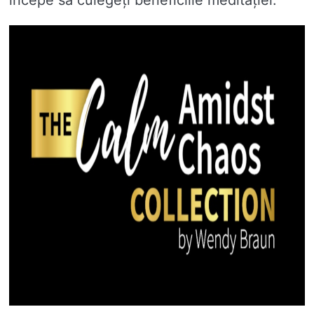
începe să culegeți beneficiile meditației.