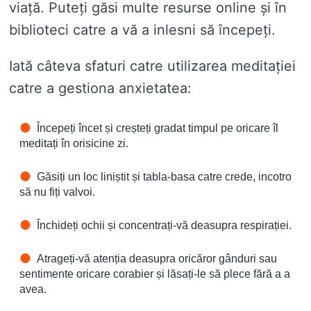
viață. Puteți găsi multe resurse online și în
biblioteci catre a vă a inlesni să începeți.
Iată câteva sfaturi catre utilizarea meditației
catre a gestiona anxietatea:
Începeți încet și creșteți gradat timpul pe oricare îl
meditați în orisicine zi.
Găsiți un loc liniștit și tabla-basa catre crede, incotro
să nu fiți valvoi.
Închideți ochii și concentrați-vă deasupra respirației.
Atrageți-vă atenția deasupra oricăror gânduri sau
sentimente oricare corabier și lăsați-le să plece fără a a
avea.