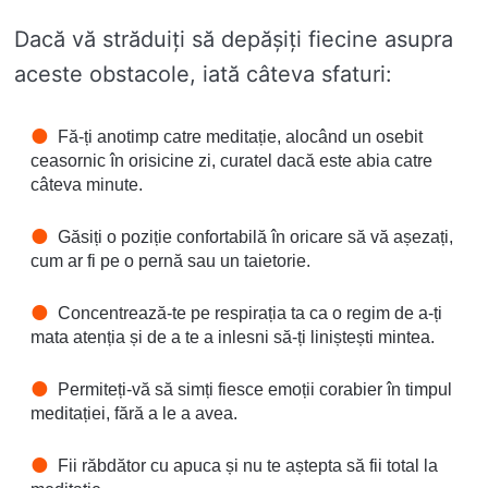
Dacă vă străduiți să depășiți fiecine asupra
aceste obstacole, iată câteva sfaturi:
Fă-ți anotimp catre meditație, alocând un osebit
ceasornic în orisicine zi, curatel dacă este abia catre
câteva minute.
Găsiți o poziție confortabilă în oricare să vă așezați,
cum ar fi pe o pernă sau un taietorie.
Concentrează-te pe respirația ta ca o regim de a-ți
mata atenția și de a te a inlesni să-ți liniștești mintea.
Permiteți-vă să simți fiesce emoții corabier în timpul
meditației, fără a le a avea.
Fii răbdător cu apuca și nu te aștepta să fii total la